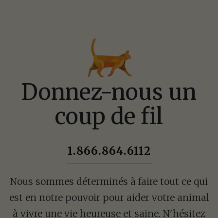
Poser une question
Comment pouvon
Donnez-nous un
Remplissez le formulaire
coup de fil
1.866.864.6112
1.866.864.6112
Nous sommes déterminés à faire tout ce qui
est en notre pouvoir pour aider votre animal
à vivre une vie heureuse et saine. N'hésitez