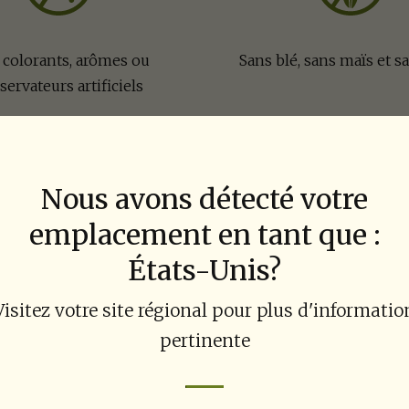
 colorants, arômes ou
Sans blé, sans maïs et s
servateurs artificiels
Nous avons détecté votre
emplacement en tant que :
États-Unis?
s et certifiés de nos 
Visitez votre site régional pour plus d'informatio
pertinente