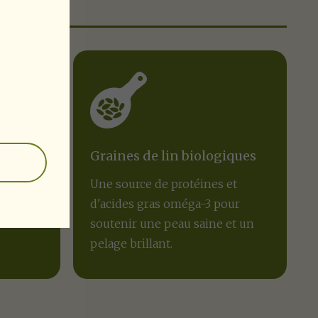
Graines de lin biologiques
s de
Une source de protéines et
 en
d'acides gras oméga-3 pour
our une
soutenir une peau saine et un
pelage brillant.