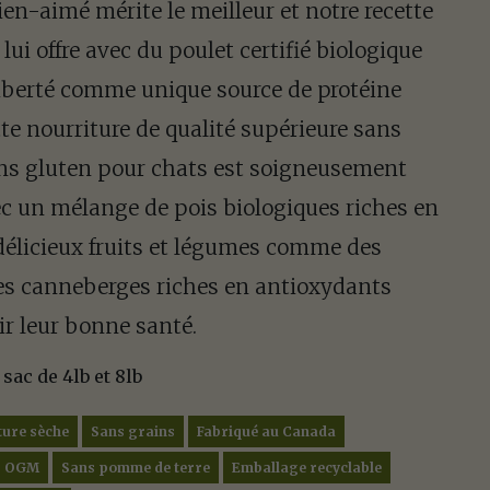
ien-aimé mérite le meilleur et notre recette
 lui offre avec du poulet certifié biologique
liberté comme unique source de protéine
te nourriture de qualité supérieure sans
ans gluten pour chats est soigneusement
ec un mélange de pois biologiques riches en
 délicieux fruits et légumes comme des
des canneberges riches en antioxydants
r leur bonne santé.
sac de 4lb et 8lb
ture sèche
Sans grains
Fabriqué au Canada
ns OGM
Sans pomme de terre
Emballage recyclable