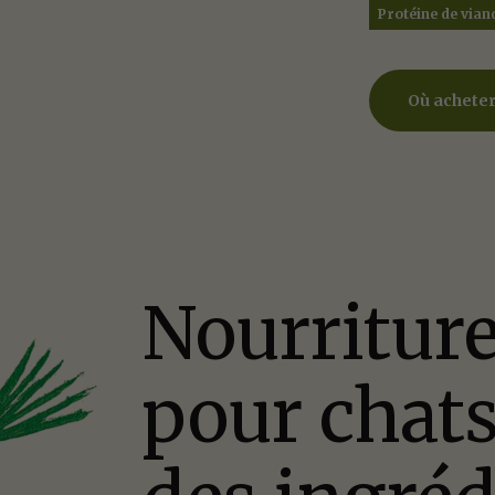
Protéine de vian
Où achete
Poser
C
Remp
Nourriture
1.8
pour chats