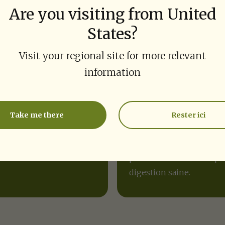
 nutritionnelle
Are you visiting from United
States?
Visit your regional site for more relevant
information
s et canneberges
Pois biologiques
Take me there
Rester ici
 et canneberges riches
Pois biologiques cultivé
oxydants pour soutenir
manière durable, riches
tion immunitaire.
protéines et en fibres p
digestion saine.