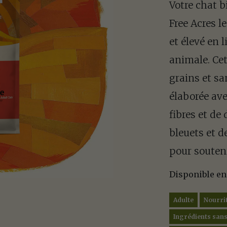
Votre chat b
Free Acres le
et élevé en 
animale. Cet
grains et s
élaborée av
fibres et de
bleuets et 
pour souteni
Disponible en 
Adulte
Nourri
Ingrédients sa