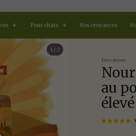
ens
Pour chats
Nos croyances
No
1
/
2
Free Acres
Nourr
au po
élevé