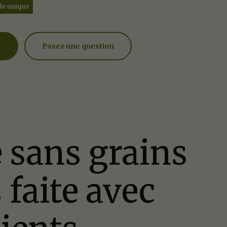
de unique
r
Posez une question
 une question
omment pouvons-nous
lissez le formulaire ci-dessous ou téléphonez not
 sans grains
66.864.6112
 faite avec