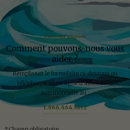
Poser une question
Comment pouvons-nous vous
aider ?
Remplissez le formulaire ci-dessous ou
téléphonez notre ligne d’assistance
nutritionnelle au :
1.866.864.6112
*
Champ obligatoire