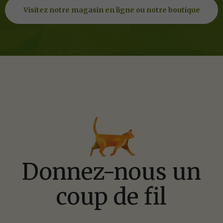
Visitez notre magasin en ligne ou notre boutique
Poser une question
Comment pouvon
Donnez-nous un
Remplissez le formulaire
coup de fil
1.866.864.6112