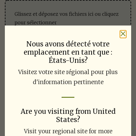
Glissez et déposez vos fichiers ici ou cliquez
pour sélectionner
Nous avons détecté votre
vérifie si tu es d'accord
emplacement en tant que :
En cliquant sur Envoyer, vous acceptez les
*
États-Unis?
Modalités
et la
Politique de confidentialité
.
Visitez votre site régional pour plus
d'information pertinente
Envoyer
Are you visiting from United
States?
Visit your regional site for more